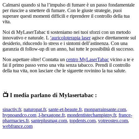
Calmarsi quando si ha l’impulso di fumare è un passo fondamentale
per riuscire a smettere di fumare. Con le giuste strategie, puoi
superare questi momenti difficili e riprendere il controllo della tua
vita.
Noi di MyLaserTabac ti sosteniamo nei tuoi sforzi con un metodo
innovativo e naturale. L
‘auricoloterapia laser
agisce direttamente sul
desiderio, riducendo lo stress e i sintomi dell’astinenza. Con una
garanzia di follow-up di un anno, hai tutte le possibilità di successo.
Non aspettare oltre! Contatta un
centro MyLaserTabac
vicino a te e
fai il primo passo verso una vita senza tabacco. Prendi il controllo
della tua vita, non lasciare che le sigarette rovinino la tua salute.
📺 I media parlano di Mylasertabac :
sinactiv.fr
,
naturopat.fr
,
sante-et-beaute.fr
,
monparrainsante.com
,
hypnoandco.com ,
l-hexagone.fr
,
mondentistechampigny.fr
,
france-
pharmacies.fr
,
santeplusmag.com
,
topdents.com
,
votreosteo.com
,
webfrance.com