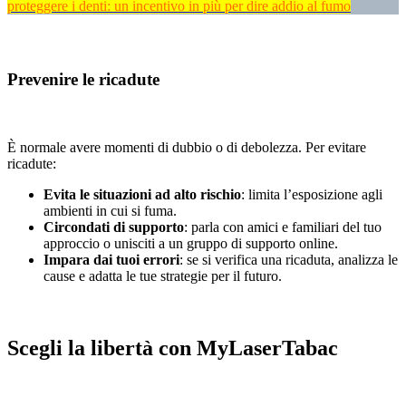
proteggere i denti: un incentivo in più per dire addio al fumo
Prevenire le ricadute
È normale avere momenti di dubbio o di debolezza. Per evitare
ricadute:
Evita le situazioni ad alto rischio
: limita l’esposizione agli
ambienti in cui si fuma.
Circondati di supporto
: parla con amici e familiari del tuo
approccio o unisciti a un gruppo di supporto online.
Impara dai tuoi errori
: se si verifica una ricaduta, analizza le
cause e adatta le tue strategie per il futuro.
Scegli la libertà con MyLaserTabac