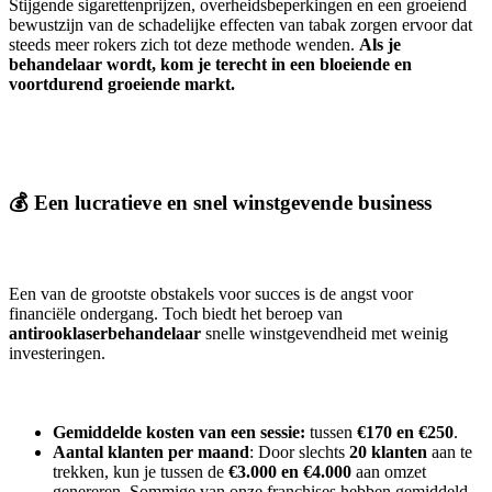
Stijgende sigarettenprijzen, overheidsbeperkingen en een groeiend
bewustzijn van de schadelijke effecten van tabak zorgen ervoor dat
steeds meer rokers zich tot deze methode wenden.
Als je
behandelaar wordt, kom je terecht in een bloeiende en
voortdurend groeiende markt.
💰 Een lucratieve en snel winstgevende business
Een van de grootste obstakels voor succes is de angst voor
financiële ondergang. Toch biedt het beroep van
antirooklaserbehandelaar
snelle winstgevendheid met weinig
investeringen.
Gemiddelde kosten van een sessie:
tussen
€170 en €250
.
Aantal klanten per maand
: Door slechts
20 klanten
aan te
trekken, kun je tussen de
€3.000 en €4.000
aan omzet
genereren. Sommige van onze franchises hebben gemiddeld