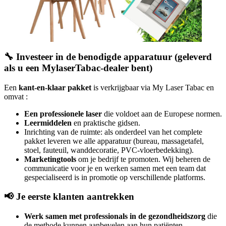
🔧 Investeer in de benodigde apparatuur
(geleverd
als u een MylaserTabac-dealer bent)
Een
kant-en-klaar pakket
is verkrijgbaar via My Laser Tabac en
omvat :
Een professionele laser
die voldoet aan de Europese normen.
Leermiddelen
en praktische gidsen.
Inrichting van de ruimte: als onderdeel van het complete
pakket leveren we alle apparatuur (bureau, massagetafel,
stoel, fauteuil, wanddecoratie, PVC-vloerbedekking).
Marketingtools
om je bedrijf te promoten. Wij beheren de
communicatie voor je en werken samen met een team dat
gespecialiseerd is in promotie op verschillende platforms.
📢 Je eerste klanten aantrekken
Werk samen met professionals in de gezondheidszorg
die
de methode kunnen aanbevelen aan hun patiënten.