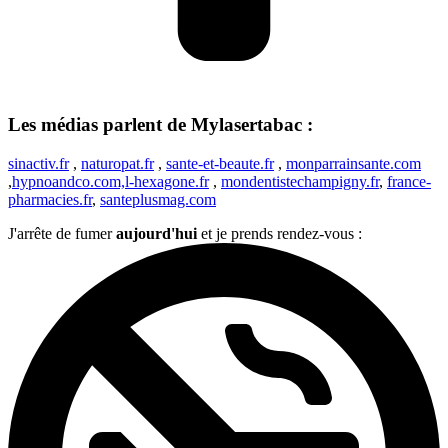
Les médias parlent de Mylasertabac :
sinactiv.fr
,
naturopat.fr
,
sante-et-beaute.fr
,
monparrainsante.com
,
hypnoandco.com,
l-hexagone.fr
,
mondentistechampigny.fr
,
france-
pharmacies.fr
,
santeplusmag.com
J'arrête de fumer
aujourd'hui
et je prends rendez-vous :