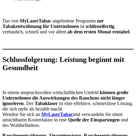
Das von
MyLaserTabac
angebotene Programm
zur
Tabakentwöhnung für Unternehmen
ist
schlüsselfertig
,
vertraulich, schnell und vor allem
ab dem ersten Monat rentabel
.
Schlussfolgerung: Leistung beginnt mit
Gesundheit
In einem anspruchsvollen wirtschaftlichen Umfeld
können große
Unternehmen die Auswirkungen des Rauchens nicht länger
ignorieren
. Der
Tabaklaser
ist eine effektive, schmerzlose Lösung,
die sich mehr als bezahlt macht.
Wenden Sie sich an
MyLaserTabac
und verwandeln Sie einen
unsichtbaren Kostenfaktor in eine
Quelle der Einsparungen
und
des Wohlbefindens.
Raucherentwöhnung
,
Zigarettenstopp
,
Raucherentwöhnung
,