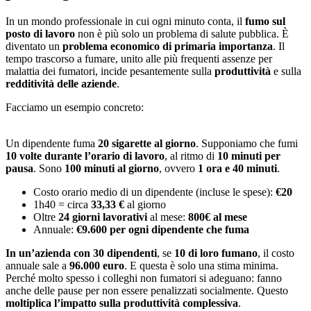
In un mondo professionale in cui ogni minuto conta, il
fumo sul
posto di lavoro
non è più solo un problema di salute pubblica. È
diventato un
problema economico di primaria importanza
. Il
tempo trascorso a fumare, unito alle più frequenti assenze per
malattia dei fumatori, incide pesantemente sulla
produttività
e sulla
redditività delle aziende
.
Facciamo un esempio concreto:
Un dipendente fuma
20 sigarette al giorno
. Supponiamo che fumi
10 volte durante l’orario di lavoro
, al ritmo di
10 minuti per
pausa
. Sono
100 minuti al giorno
, ovvero
1 ora e 40 minuti
.
Costo orario medio di un dipendente (incluse le spese):
€20
1h40 = circa
33,33 €
al giorno
Oltre
24 giorni lavorativi
al mese:
800€ al mese
Annuale:
€9.600 per ogni dipendente che fuma
In un’azienda con 30 dipendenti
, se
10 di loro fumano
, il costo
annuale sale a
96.000 euro
. E questa è solo una stima minima.
Perché molto spesso i colleghi non fumatori si adeguano: fanno
anche delle pause per non essere penalizzati socialmente. Questo
moltiplica l’impatto sulla produttività complessiva
.