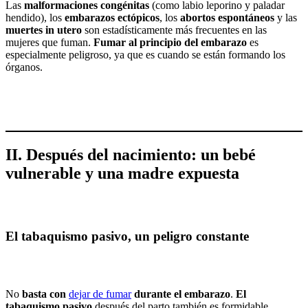
Las
malformaciones congénitas
(como labio leporino y paladar
hendido), los
embarazos ectópicos
, los
abortos espontáneos
y las
muertes in utero
son estadísticamente más frecuentes en las
mujeres que fuman.
Fumar al principio del embarazo
es
especialmente peligroso, ya que es cuando se están formando los
órganos.
II. Después del nacimiento: un bebé
vulnerable y una madre expuesta
El tabaquismo pasivo, un peligro constante
No
basta con
dejar de fumar
durante el embarazo
.
El
tabaquismo pasivo
después del parto también es formidable.