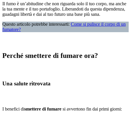
Il fumo è un’abitudine che non riguarda solo il tuo corpo, ma anche
la tua mente e il tuo portafoglio. Liberandoti da questa dipendenza,
guadagni libertà e dai al tuo futuro una base più sana.
Questo articolo potrebbe interessarti:
Come si pulisce il corpo di un
fumatore?
Perché smettere di fumare ora?
Una salute ritrovata
I benefici di
smettere di fumare
si avvertono fin dai primi giorni: