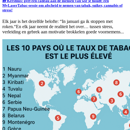
🎁 Kerstmis: geef een cadeau aan de mensen van wie je houdt: een
MyLaserTabac-sessie om afscheid te nemen van tabak, suiker, cannabis of
stress!
Elk jaar is het dezelfde belofte: “In januari ga ik stoppen met
roken.“En elk jaar neemt de realiteit het over… tussen stress,
verleiding en gebrek aan motivatie brokkelen goede voornemens...